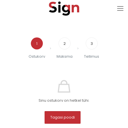
1
2
3
Ostukorv
Maksma
Tellimus
Sinu ostukorv on hetkel tühi.
Tagasi poodi